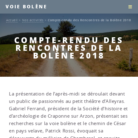
VOIE BOLÈNE
Accueil
>
Nos activités
>
Compte-rendu des Rencontres de la Bolène 2018
COMPTE-RENDU DES
RENCONTRES DE LA
BOLÈNE 2018
La présentation de l’après-midi se déroulait devant
un public de passionnés au petit théâtre d’Alleyras.
Gabriel Ferrand, président de la Société d’histoire et
d’archéologie de Craponne sur Arzon, présentait ses
recherches sur la voie bolène et le chemin de César
en pays velave, Patrick Rossi, évoquait sa