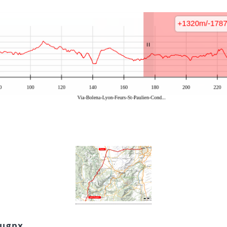
sugpx
.