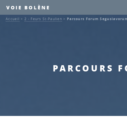
VOIE BOLÈNE
Accueil
>
2 - Feurs St-Paulien
>
Parcours Forum Segusiavoru
PARCOURS F